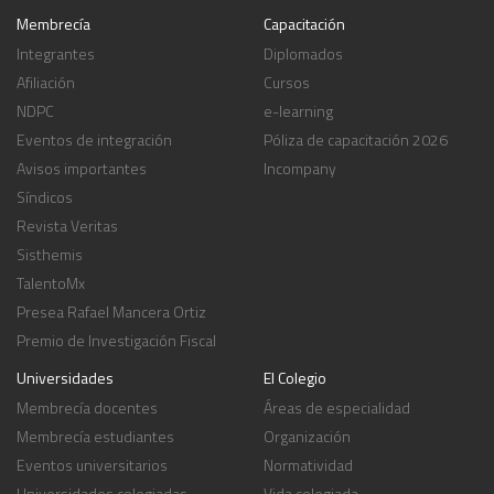
Membrecía
Capacitación
Integrantes
Diplomados
Afiliación
Cursos
NDPC
e-learning
Eventos de integración
Póliza de capacitación 2026
Avisos importantes
Incompany
Síndicos
Revista Veritas
Sisthemis
TalentoMx
Presea Rafael Mancera Ortiz
Premio de Investigación Fiscal
Universidades
El Colegio
Membrecía docentes
Áreas de especialidad
Membrecía estudiantes
Organización
Eventos universitarios
Normatividad
Universidades colegiadas
Vida colegiada