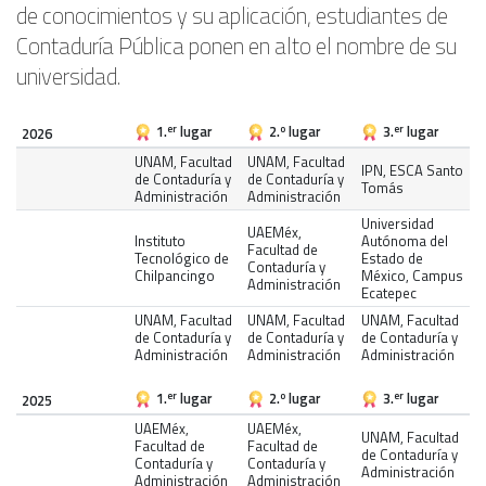
de conocimientos y su aplicación, estudiantes de
Contaduría Pública ponen en alto el nombre de su
universidad.
1.
lugar
2.
lugar
3.
lugar
er
o
er
2026
UNAM, Facultad
UNAM, Facultad
IPN, ESCA Santo
de Contaduría y
de Contaduría y
Tomás
Administración
Administración
Universidad
UAEMéx,
Instituto
Autónoma del
Facultad de
Tecnológico de
Estado de
Contaduría y
Chilpancingo
México, Campus
Administración
Ecatepec
UNAM, Facultad
UNAM, Facultad
UNAM, Facultad
de Contaduría y
de Contaduría y
de Contaduría y
Administración
Administración
Administración
1.
lugar
2.
lugar
3.
lugar
er
o
er
2025
UAEMéx,
UAEMéx,
UNAM, Facultad
Facultad de
Facultad de
de Contaduría y
Contaduría y
Contaduría y
Administración
Administración
Administración