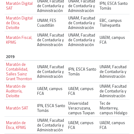
UNAM, Facultad
UNAM, Facultad
Maratón Digital
IPN, ESCA Santo
de Contaduría y
de Contaduría y
SAT
Tomás
Administración
Administración
Maratón Digital
UNAM, Facultad
UNAM, FES
EBC, campus
de Ética,
de Contaduría y
Cuautitlán
Tlalnepantla
Deloitte
Administración
UNAM, Facultad
UNAM, Facultad
Maratón Fiscal,
UAEM, campus
de Contaduría y
de Contaduría y
KPMG
FCA
Administración
Administración
2019
Maratón de
UNAM, Facultad
UNAM, Facultad
Contabilidad,
IPN, ESCA Santo
de Contaduría y
de Contaduría y
Salles Sainz
Tomás
Administración
Administración
Grant Thornton
Maratón de
UNAM, Facultad
UAEM, campus
UAEM, campus
Auditoría,
de Contaduría y
FCA
FCA
Deloitte
Administración
Universidad
Tec de
IPN, ESCA Santo
Maratón SAT
Veracruzana,
Monterrey,
Tomás
campus Tuxpan
campus Hidalgo
UNAM, Facultad
Maratón de
UAEM, campus
UAEM, campus
de Contaduría y
Ética, KPMG
FCA
FCA
Administración