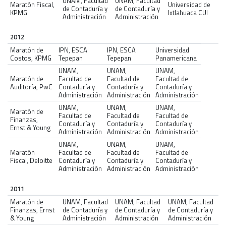
UNAM, Facultad
UNAM, Facultad
Maratón Fiscal,
Universidad de
de Contaduría y
de Contaduría y
KPMG
Ixtlahuaca CUI
Administración
Administración
2012
Maratón de
IPN, ESCA
IPN, ESCA
Universidad
Costos, KPMG
Tepepan
Tepepan
Panamericana
UNAM,
UNAM,
UNAM,
Maratón de
Facultad de
Facultad de
Facultad de
Auditoría, PwC
Contaduría y
Contaduría y
Contaduría y
Administración
Administración
Administración
UNAM,
UNAM,
UNAM,
Maratón de
Facultad de
Facultad de
Facultad de
Finanzas,
Contaduría y
Contaduría y
Contaduría y
Ernst & Young
Administración
Administración
Administración
UNAM,
UNAM,
UNAM,
Maratón
Facultad de
Facultad de
Facultad de
Fiscal, Deloitte
Contaduría y
Contaduría y
Contaduría y
Administración
Administración
Administración
2011
Maratón de
UNAM, Facultad
UNAM, Facultad
UNAM, Facultad
Finanzas, Ernst
de Contaduría y
de Contaduría y
de Contaduría y
& Young
Administración
Administración
Administración