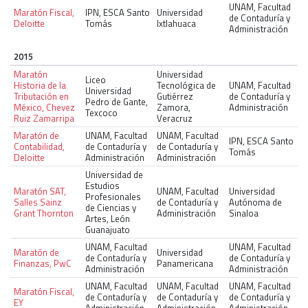
UNAM, Facultad
Maratón Fiscal,
IPN, ESCA Santo
Universidad
de Contaduría y
Deloitte
Tomás
Ixtlahuaca
Administración
2015
Maratón
Universidad
Liceo
Historia de la
Tecnológica de
UNAM, Facultad
Universidad
Tributación en
Gutiérrez
de Contaduría y
Pedro de Gante,
México, Chevez
Zamora,
Administración
Texcoco
Ruiz Zamarripa
Veracruz
Maratón de
UNAM, Facultad
UNAM, Facultad
IPN, ESCA Santo
Contabilidad,
de Contaduría y
de Contaduría y
Tomás
Deloitte
Administración
Administración
Universidad de
Estudios
Maratón SAT,
UNAM, Facultad
Universidad
Profesionales
Salles Sainz
de Contaduría y
Autónoma de
de Ciencias y
Grant Thornton
Administración
Sinaloa
Artes, León
Guanajuato
UNAM, Facultad
UNAM, Facultad
Maratón de
Universidad
de Contaduría y
de Contaduría y
Finanzas, PwC
Panamericana
Administración
Administración
UNAM, Facultad
UNAM, Facultad
UNAM, Facultad
Maratón Fiscal,
de Contaduría y
de Contaduría y
de Contaduría y
EY
Administración
Administración
Administración