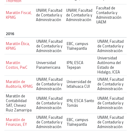
Thornton
Facultad de
UNAM, Facultad
UNAM, Facultad
Maratón Fiscal,
Contaduría y
de Contaduría y
de Contaduría y
KPMG
Administración
Administración
Administración
UAEM
2016
UNAM, Facultad
UNAM, Facultad
Maratón Ética,
EBC, campus
de Contaduría y
de Contaduría y
KPMG
Tlalnepantla
Administración
Administración
Universidad
Maratón
Universidad
IPN, ESCA
Autónoma del
Costos, PwC
Panamericana
Tepepan
Estado de
Hidalgo, ICEA
UNAM, Facultad
UNAM, Facultad
Maratón de
Universidad de
de Contaduría y
de Contaduría y
Auditoría, KPMG
Ixtlahuaca CUI
Administración
Administración
Maratón de
UNAM, Facultad
UNAM, Facultad
Contabilidad
IPN, ESCA Santo
de Contaduría y
de Contaduría y
SAT, Chevez
Tomás
Administración
Administración
Ruiz Zamarripa
UNAM, Facultad
UNAM, Facultad
Maratón de
EBC, campus
de Contaduría y
de Contaduría y
Finanzas, EY
Tlalnepantla
Administración
Administración