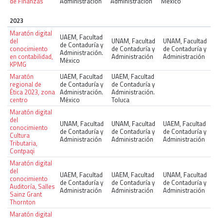
de Finanzas
Administración
Administración
México
2023
Maratón digital
UAEM, Facultad
del
UNAM, Facultad
UNAM, Facultad
de Contaduría y
conocimiento
de Contaduría y
de Contaduría y
Administración.
en contabilidad,
Administración
Administración
México
KPMG
Maratón
UAEM, Facultad
UAEM, Facultad
regional de
de Contaduría y
de Contaduría y
Ética 2023, zona
Administración.
Administración.
centro
México
Toluca
Maratón digital
del
UNAM, Facultad
UNAM, Facultad
UAEM, Facultad
conocimiento
de Contaduría y
de Contaduría y
de Contaduría y
Cultura
Administración
Administración
Administración
Tributaria,
Contpaqi
Maratón digital
del
UAEM, Facultad
UAEM, Facultad
UNAM, Facultad
conocimiento
de Contaduría y
de Contaduría y
de Contaduría y
Auditoría, Salles
Administración
Administración
Administración
Sainz Grant
Thornton
Maratón digital