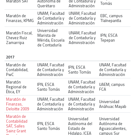
Maratón SAT
Autónoma de
de Contaduría y
Tomás
Querétaro
Administración
UNAM, Facultad
UNAM, Facultad
Maratón de
EBC, campus
de Contaduría y
de Contaduría y
Finanzas, KPMG
Tlalnepantla
Administración
Administración
Universidad
Maratón Fiscal,
UNAM, Facultad
Marista de
IPN, ESCA
Chevez Ruiz
de Contaduría y
Mérida, Escuela
Tepepan
Zamarripa
Administración
de Contaduría
2017
Maratón de
UNAM, Facultad
UNAM, Facultad
IPN, ESCA
Contabilidad,
de Contaduría y
de Contaduría y
Santo Tomás
PwC
Administración
Administración
Maratón
UNAM, Facultad
IPN, ESCA
UAEM, campus
Regional de
de Contaduría y
Santo Tomás
FCA
Ética, EY
Administración
Maratón de
UNAM, Facultad
UNAM, Facultad
Universidad
Finanzas,
de Contaduría y
de Contaduría y
Anáhuac Mayab
Deloitte 2009
Administración
Administración
Maratón de
Universidad
Universidad
Contabilidad
IPN, ESCA
Autónoma del
Autónoma de
SAT, Salles
Santo Tomás
Estado de
Aguascalientes,
Sainz Grant
Hidalgo, ICEA
campus Sur