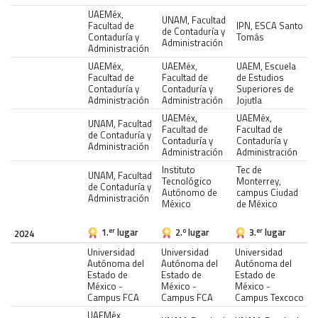
UAEMéx,
UNAM, Facultad
Facultad de
IPN, ESCA Santo
de Contaduría y
Contaduría y
Tomás
Administración
Administración
UAEMéx,
UAEMéx,
UAEM, Escuela
Facultad de
Facultad de
de Estudios
Contaduría y
Contaduría y
Superiores de
Administración
Administración
Jojutla
UAEMéx,
UAEMéx,
UNAM, Facultad
Facultad de
Facultad de
de Contaduría y
Contaduría y
Contaduría y
Administración
Administración
Administración
Instituto
Tec de
UNAM, Facultad
Tecnológico
Monterrey,
de Contaduría y
Autónomo de
campus Ciudad
Administración
México
de México
1.
lugar
2.
lugar
3.
lugar
er
o
er
2024
Universidad
Universidad
Universidad
Autónoma del
Autónoma del
Autónoma del
Estado de
Estado de
Estado de
México -
México -
México -
Campus FCA
Campus FCA
Campus Texcoco
UAEMéx,