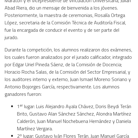
Maratón y el Vicepresidente de Vinculación Universitaria, Julián
Abad Riera, dio un mensaje de bienvenida a los jóvenes.
Posteriormente, la maestra de ceremonias, Rosalía Ortega
López, secretaria de la Comisión Técnica de Auditoría Fiscal,
fue la encargada de conducir el evento y de ser parte del
jurado.
Durante la competición, los alumnos realizaron dos exámenes,
los cuales fueron analizados por el jurado calificador, integrado
por Edgar Uriel Pineda Sáenz, de la Comisión de Docencia;
Horacio Rocha Salas, de la Comisión del Sector Empresarial, y
los auditores interno y externo, Juan Ismael Moreno Soriano y
Antonio Bojorges García, respectivamente. Los alumnos
ganadores fueron:
er
1
lugar: Luis Alejandro Ayala Chávez, Doris Beydi Terán
Brito, Gustavo Alan Sánchez Sánchez, Alondra Martínez
Calderón, Juan Manuel Nochebuena Hernández y Daniela
Martínez Vergara.
o
2
lugar: Gustavo Iván Flores Terán, Juan Manuel García