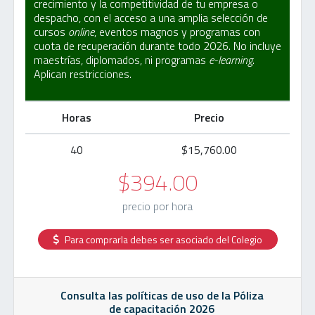
crecimiento y la competitividad de tu empresa o
despacho, con el acceso a una amplia selección de
cursos
online
, eventos magnos y programas con
cuota de recuperación durante todo 2026. No incluye
maestrías, diplomados, ni programas
e-learning
.
Aplican restricciones.
Horas
Precio
40
$15,760.00
$394.00
precio por hora
Para comprarla debes ser asociado del Colegio
Consulta las políticas de uso de la Póliza
de capacitación 2026