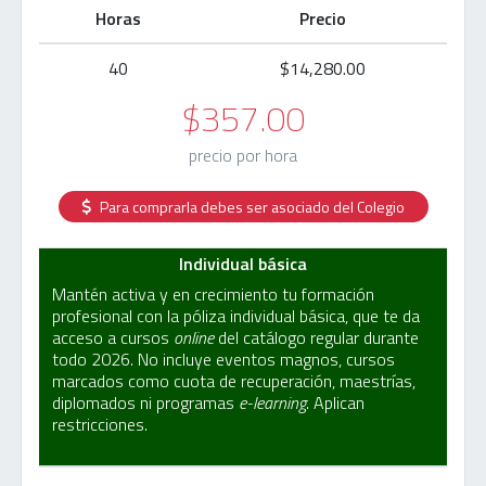
Horas
Precio
40
$14,280.00
$357.00
precio por hora
Para comprarla debes ser asociado del Colegio
Individual básica
Mantén activa y en crecimiento tu formación
profesional con la póliza individual básica, que te da
acceso a cursos
online
del catálogo regular durante
todo 2026. No incluye eventos magnos, cursos
marcados como cuota de recuperación, maestrías,
diplomados ni programas
e-learning
. Aplican
restricciones.