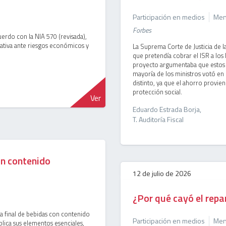
Participación en medios
Menc
Forbes
cuerdo con la NIA 570 (revisada),
rativa ante riesgos económicos y
La Suprema Corte de Justicia de 
que pretendía cobrar el ISR a los 
proyecto argumentaba que estos r
mayoría de los ministros votó en c
distinto, ya que el ahorro provien
protección social.
Ver
Eduardo Estrada Borja,
T. Auditoría Fiscal
on contenido
12 de julio de 2026
¿Por qué cayó el repa
ta final de bebidas con contenido
Participación en medios
Menc
plica sus elementos esenciales,