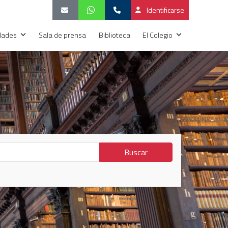
Identificarse
idades
Sala de prensa
Biblioteca
El Colegio
Buscar