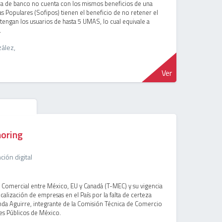
ura de banco no cuenta con los mismos beneficios de una
s Populares (Sofipos) tienen el beneficio de no retener el
engan los usuarios de hasta 5 UMAS, lo cual equivale a
.
ález,
Ver
horing
ión digital
o Comercial entre México, EU y Canadá (T-MEC) y su vigencia
calización de empresas en el País por la falta de certeza
landa Aguirre, integrante de la Comisión Técnica de Comercio
es Públicos de México.