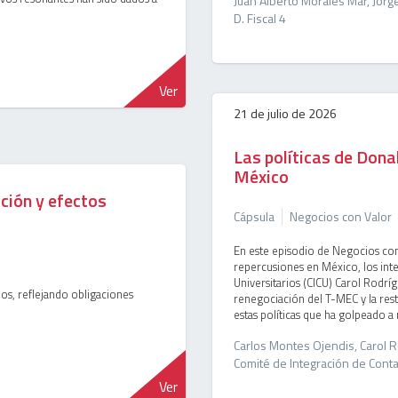
Juan Alberto Morales Mar, Jorge
D. Fiscal 4
Ver
21 de julio de 2026
Las políticas de Dona
México
ción y efectos
Cápsula
Negocios con Valor
En este episodio de Negocios con 
repercusiones en México, los int
Universitarios (CICU) Carol Rodrí
dos, reflejando obligaciones
renegociación del T-MEC y la rest
estas políticas que ha golpeado a 
Carlos Montes Ojendis, Carol R
Comité de Integración de Cont
Ver