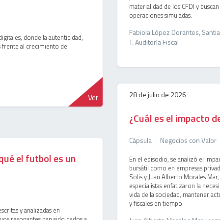
materialidad de los CFDI y busca
operaciones simuladas.
Fabiola López Dorantes, Santi
digitales, donde la autenticidad,
T. Auditoría Fiscal
s frente al crecimiento del
28 de julio de 2026
Ver
¿Cuál es el impacto 
Cápsula
Negocios con Valor
qué el futbol es un
En el episodio, se analizó el impa
bursátil como en empresas privad
Solis y Juan Alberto Morales Mar, 
especialistas enfatizaron la nece
vida de la sociedad, mantener actu
y fiscales en tiempo.
escritas y analizadas en
ivos resonantes han sido dados a