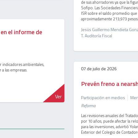
de sus ahorradores ya que la fig
Sofipo. Las Sociedades Financiera
ISR sobre el saldo promedio que t
aproximadamente 213,973 pesos
Jesús Guillermo Mendieta Gonz
 en el informe de
T. Auditoría Fiscal
ar indicadores ambientales,
07 de julio de 2026
r a las empresas.
Prevén freno a nears
Ver
Participación en medios
Menc
Reforma
Las revisiones anuales del Tratad
por 10 años, puede afectar la relo
para las inversiones, advirtió Yo
Exterior del Colegio de Contador