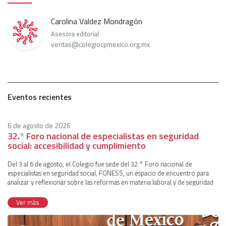
Carolina Valdez Mondragón
Asesora editorial
veritas@colegiocpmexico.org.mx
Eventos recientes
6 de agosto de 2026
32.° Foro nacional de especialistas en seguridad
social: accesibilidad y cumplimiento
Del 3 al 6 de agosto, el Colegio fue sede del 32.° Foro nacional de
especialistas en seguridad social, FONESS, un espacio de encuentro para
analizar y reflexionar sobre las reformas en materia laboral y de seguridad
social donde convergen especialistas en el tema y autoridades de distintas
instituciones. El evento fue coordinado por la comisión técnica de
Ver más
Seguridad Social, representada por Francisco Javier Ibarra Mayoral, Carlos
Mario de la Fuente Aguirre, Mauricio Valadez Sánchez, Cristina Zoé Gómez