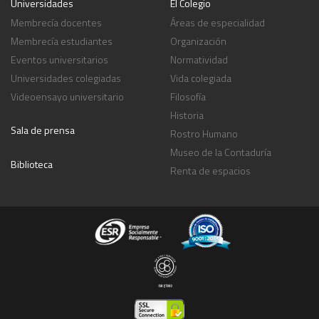
Universidades
El Colegio
Membrecía docentes
Áreas de especialidad
Membrecía estudiantes
Organización
Eventos universitarios
Normatividad
Universidades colegiadas
Vida colegiada
Videoensayo universitario
Filosofía
Historia
Sala de prensa
Rostro Humano
Museo de la Contaduría
Biblioteca
Renta de espacios