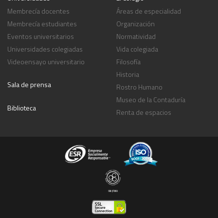
Membrecía docentes
Áreas de especialidad
Membrecía estudiantes
Organización
Eventos universitarios
Normatividad
Universidades colegiadas
Vida colegiada
Videoensayo universitario
Filosofía
Historia
Sala de prensa
Rostro Humano
Museo de la Contaduría
Biblioteca
Renta de espacios