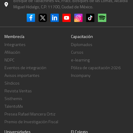
Bosque de Tabachines 44, Fracc. Bosques de las Lomas, Alcaldía
Miguel Hidalgo, C.P. 11700, Ciudad de México.
Membrecía
Capacitación
Integrantes
Diplomados
Afiliación
Cursos
NDPC
e-learning
Eventos de integración
Póliza de capacitación 2026
Avisos importantes
Incompany
Síndicos
Revista Veritas
Sisthemis
TalentoMx
Presea Rafael Mancera Ortiz
Premio de Investigación Fiscal
Universidades
El Colegio