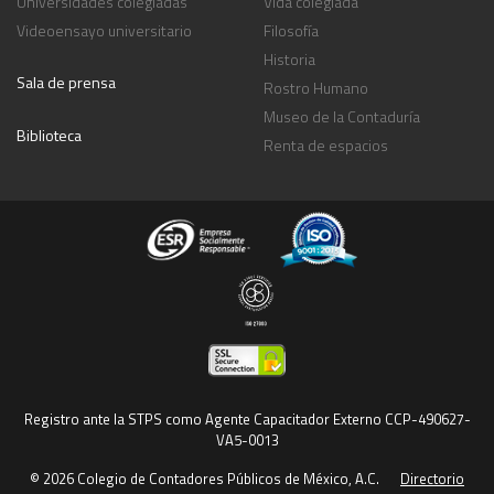
Universidades colegiadas
Vida colegiada
Videoensayo universitario
Filosofía
Historia
Sala de prensa
Rostro Humano
Museo de la Contaduría
Biblioteca
Renta de espacios
Registro ante la STPS como Agente Capacitador Externo CCP-490627-
VA5-0013
© 2026 Colegio de Contadores Públicos de México, A.C.
Directorio