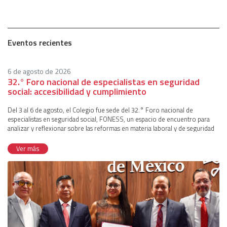
Eventos recientes
6 de agosto de 2026
32.° Foro nacional de especialistas en seguridad
social: accesibilidad y cumplimiento
Del 3 al 6 de agosto, el Colegio fue sede del 32.° Foro nacional de
especialistas en seguridad social, FONESS, un espacio de encuentro para
analizar y reflexionar sobre las reformas en materia laboral y de seguridad
social donde convergen especialistas en el tema y autoridades de distintas
instituciones. El evento fue coordinado por la comisión técnica de
Ver más
Seguridad Social, representada por Francisco Javier Ibarra Mayoral, Carlos
Mario de la Fuente Aguirre, Mauricio Valadez Sánchez, Cristina Zoé Gómez
Benavides, Miguel Arnulfo Castellanos Cadena, José Luis Sánchez García,
Miguel Ángel Silva Pedroza y Orlando Corona Lara.Para el primer día de la
jornada se contó con la participación de José Manuel Etchegaray Morales,
presidente de la Comisión Representativa ante Organismos de Seguridad
Social (CROSS) del Instituto Mexicano de Contadores Públicos (IMCP).
Durante su ponencia se encargó de desarrollar los mitos y realidades de las