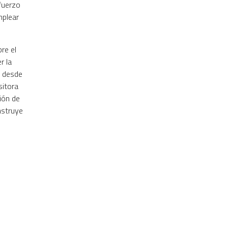
sfuerzo
mplear
re el
r la
, desde
sitora
ción de
nstruye