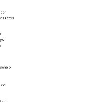
 por
los retos
a
ogra
n
n
 señaló
a de
as en