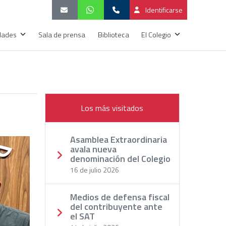
Identificarse
idades
Sala de prensa
Biblioteca
El Colegio
Los más visitados
Asamblea Extraordinaria
avala nueva
denominación del Colegio
16 de julio 2026
Medios de defensa fiscal
del contribuyente ante
el SAT