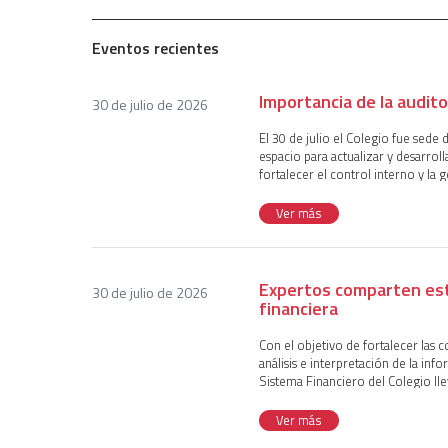
Eventos recientes
Importancia de la audit
30 de julio de 2026
El 30 de julio el Colegio fue sede 
espacio para actualizar y desarrol
fortalecer el control interno y la 
caracterizado por incertidumbre, 
presentado por la comisión T. SE d
Ver más
integrantes Georgina Galicia Reye
Edgar Cruz Cruz.Para comenzar, s
Auditoría Interna, que comenzó co
para orientar en el cumplimiento 
Expertos comparten estr
30 de julio de 2026
amplió su alcance a la evaluación 
financiera
herramienta clave para la gestión 
basado en riesgos que consolida 
Con el objetivo de fortalecer las 
preservar la continuidad de un neg
análisis e interpretación de la inf
gestión de riesgos.Durante su pone
Sistema Financiero del Colegio lle
interna basada en riesgos tiene un 
financieros el pasado 30 de julio
de riesgos y planeación, ejecución
Tomás Francisco Palacio Fernández
Ver más
la gestión de incidencias. Al desa
coordinación del evento estuvo a
estas fases no reside en sus caracte