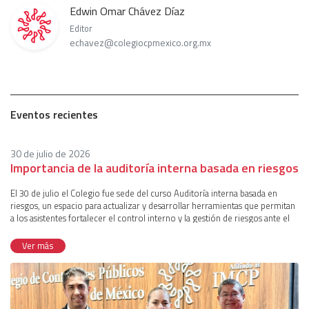
Edwin Omar Chávez Díaz
Editor
echavez@colegiocpmexico.org.mx
Eventos recientes
30 de julio de 2026
Importancia de la auditoría interna basada en riesgos
El 30 de julio el Colegio fue sede del curso Auditoría interna basada en
riesgos, un espacio para actualizar y desarrollar herramientas que permitan
a los asistentes fortalecer el control interno y la gestión de riesgos ante el
entorno actual, caracterizado por incertidumbre, regulación y cambio
constante. El curso fue presentado por la comisión T. SE de Auditoría
Ver más
Interna, con la participación de sus integrantes Georgina Galicia Reyes y
Omar Hinojosa Badillo y la coordinación de Edgar Cruz Cruz.Para
comenzar, se delineó el camino de transformación de la Auditoría Interna,
que comenzó con tareas de verificación y detección de errores para
orientar en el cumplimiento de políticas y procedimientos; posteriormente,