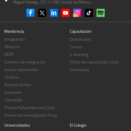
Miguel Hidalgo, C.P. 11700, Ciudad de México.
incertidumbre, la complejidad y la subjetividad de los métodos, hipótesis y
datos empleados. En cuanto a las confirmaciones externas, detalló los
requerimientos para mantener el control directo sobre el proceso de envío
y recepción, el tratamiento de las negativas de la administración y la
ejecución de procedimientos alternativos para la obtención de evidencia
fiable.
Membrecía
Capacitación
Integrantes
Diplomados
Afiliación
Cursos
NDPC
e-learning
Eventos de integración
Póliza de capacitación 2026
Avisos importantes
Incompany
Síndicos
Revista Veritas
Sisthemis
TalentoMx
Presea Rafael Mancera Ortiz
Premio de Investigación Fiscal
Universidades
El Colegio