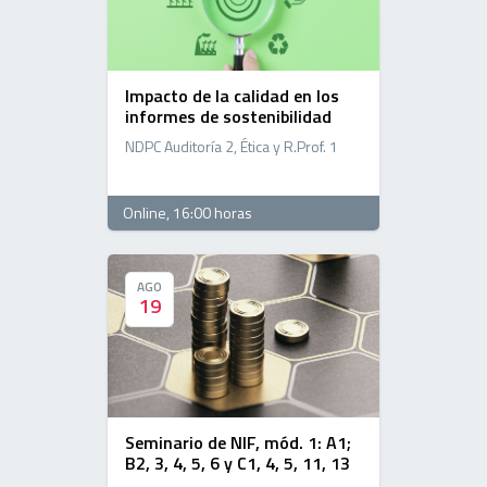
Impacto de la calidad en los
informes de sostenibilidad
NDPC Auditoría 2, Ética y R.Prof. 1
Online
, 16:00 horas
AGO
AGO
19
19
Seminario de NIF, mód. 1: A1;
B2, 3, 4, 5, 6 y C1, 4, 5, 11, 13