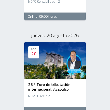
NDPC Contabilidad 12
Online
, 09:00 horas
jueves, 20 agosto 2026
AGO
AGO
20
20
28.° Foro de tributación
internacional, Acapulco
NDPC Fiscal 12