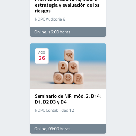
estrategia y evaluación de los
riesgos
NDPC Auditoría 8
Online
, 16:00 horas
AGO
AGO
26
26
Seminario de NIF, mód. 2: B14;
D1, D2 D3 y D4
NDPC Contabilidad 12
Online
, 09:00 horas