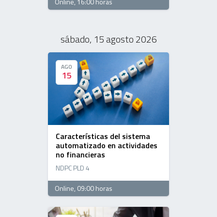
Online
, 16:00 horas
sábado, 15 agosto 2026
AGO
AGO
15
15
Características del sistema
automatizado en actividades
no financieras
NDPC PLD 4
Online
, 09:00 horas