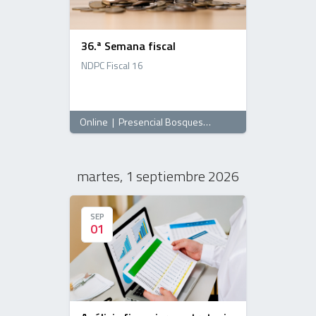
36.ª Semana fiscal
NDPC Fiscal 16
Online
|
Presencial Bosques
, 16:00 horas
martes, 1 septiembre 2026
SEP
SEP
01
01