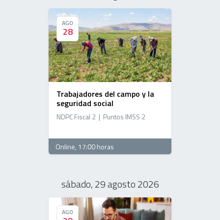
AGO
AGO
28
28
Trabajadores del campo y la
seguridad social
NDPC Fiscal 2 | Puntos IMSS 2
Online
, 17:00 horas
sábado, 29 agosto 2026
AGO
AGO