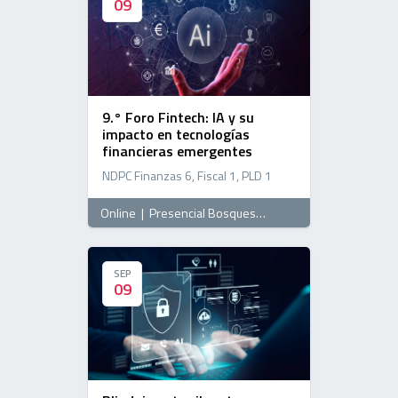
09
09
9.° Foro Fintech: IA y su
impacto en tecnologías
financieras emergentes
NDPC Finanzas 6, Fiscal 1, PLD 1
Online
|
Presencial Bosques
, 09:00 horas
SEP
SEP
09
09