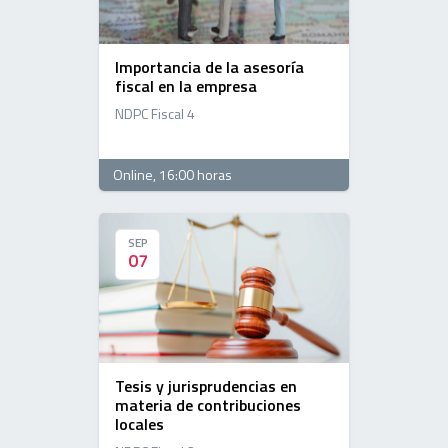
Importancia de la asesoría
fiscal en la empresa
NDPC Fiscal 4
Online
, 16:00 horas
SEP
SEP
07
07
Tesis y jurisprudencias en
materia de contribuciones
locales