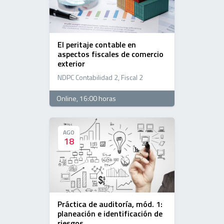
El peritaje contable en
aspectos fiscales de comercio
exterior
NDPC Contabilidad 2, Fiscal 2
Online
, 16:00 horas
AGO
AGO
18
18
Práctica de auditoría, mód. 1:
planeación e identificación de
riesgos