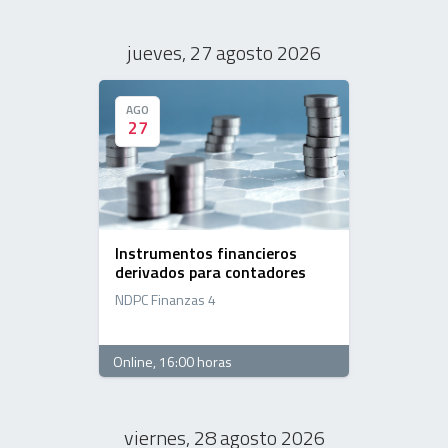
jueves, 27 agosto 2026
AGO
AGO
27
27
Instrumentos financieros
derivados para contadores
NDPC Finanzas 4
Online
, 16:00 horas
viernes, 28 agosto 2026