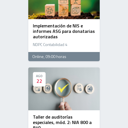
Implementación de NIS e
informes ASG para donatarias
autorizadas
NDPC Contabilidad 4
Online
, 09:00 horas
AGO
AGO
22
22
Taller de auditorías
especiales, mód. 2: NIA 800 a
810