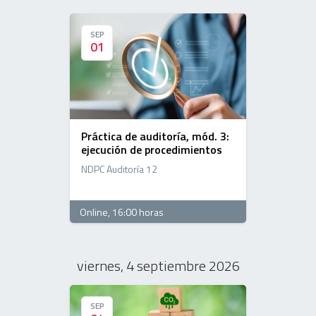
SEP
SEP
01
01
Práctica de auditoría, mód. 3:
ejecución de procedimientos
NDPC Auditoría 12
Online
, 16:00 horas
viernes, 4 septiembre 2026
SEP
SEP