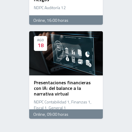
NDPC Auditoría 12
Online
, 16:00 horas
AGO
AGO
18
18
Presentaciones financieras
con IA: del balance a la
narrativa virtual
NDPC Contabilidad 1, Finanzas 1,
Fiscal 1, General 1
Online
, 09:00 horas