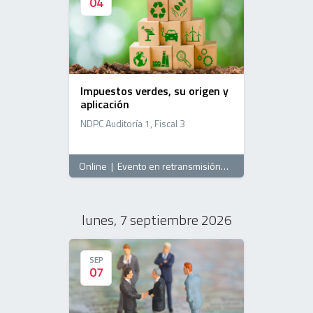
04
04
Impuestos verdes, su origen y
aplicación
NDPC Auditoría 1, Fiscal 3
Online
|
Evento en retransmisión
, 09:00 horas
lunes, 7 septiembre 2026
SEP
SEP
07
07