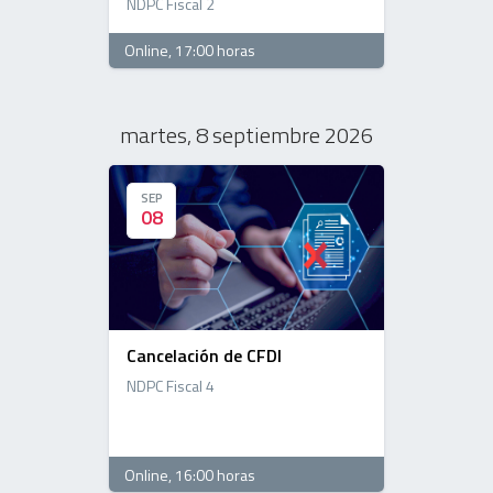
NDPC Fiscal 2
Online
, 17:00 horas
martes, 8 septiembre 2026
SEP
SEP
08
08
Cancelación de CFDI
NDPC Fiscal 4
Online
, 16:00 horas