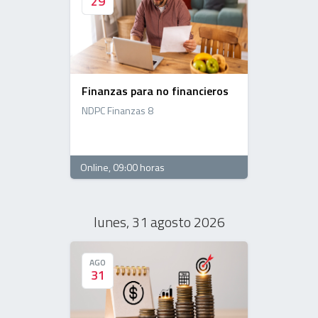
29
29
Finanzas para no financieros
NDPC Finanzas 8
Online
, 09:00 horas
lunes, 31 agosto 2026
AGO
AGO
31
31