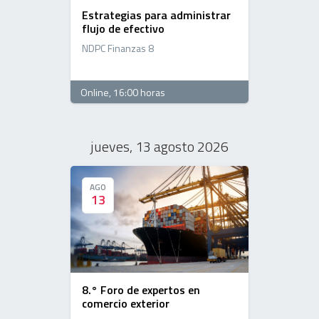
Estrategias para administrar
flujo de efectivo
NDPC Finanzas 8
Online
, 16:00 horas
jueves, 13 agosto 2026
AGO
AGO
13
13
8.° Foro de expertos en
comercio exterior