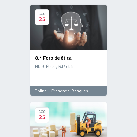
AGO
AGO
25
25
8.° Foro de ética
NDPC Ética y R.Prof. 5
Online
|
Presencial Bosques
, 15:00 horas
AGO
AGO
25
25