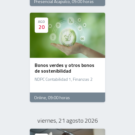
Presencial Acapulco
, 09:00 horas
AGO
AGO
20
20
Bonos verdes y otros bonos
de sostenibilidad
NDPC Contabilidad 1, Finanzas 2
Online
, 09:00 horas
viernes, 21 agosto 2026