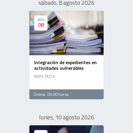
sábado, 8 agosto 2026
AGO
AGO
08
08
Integración de expedientes en
actividades vulnerables
NDPC PLD 4
Online
, 09:00 horas
lunes, 10 agosto 2026