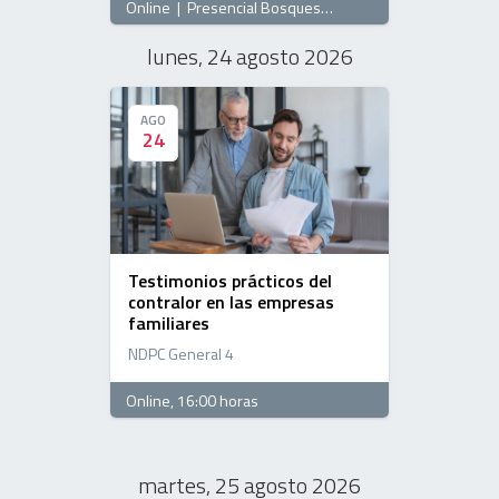
Online
|
Presencial Bosques
, 16:00 horas
lunes, 24 agosto 2026
AGO
AGO
24
24
Testimonios prácticos del
contralor en las empresas
familiares
NDPC General 4
Online
, 16:00 horas
martes, 25 agosto 2026