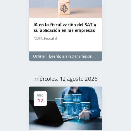
IA en la fiscalización del SAT y
su aplicación en las empresas
NDPC Fiscal 3
Online
|
Evento en retransmisión
, 16:00 horas
miércoles, 12 agosto 2026
AGO
AGO
12
12