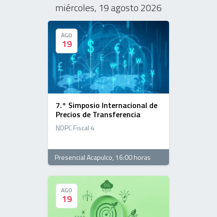
miércoles, 19 agosto 2026
AGO
AGO
19
19
7.° Simposio Internacional de
Precios de Transferencia
NDPC Fiscal 4
Presencial Acapulco
, 16:00 horas
AGO
AGO
19
19