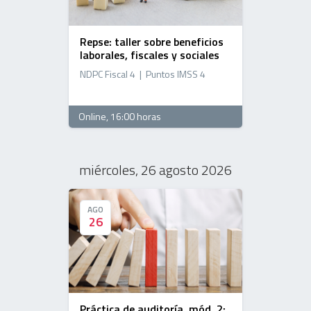
Repse: taller sobre beneficios
laborales, fiscales y sociales
NDPC Fiscal 4 | Puntos IMSS 4
Online
, 16:00 horas
miércoles, 26 agosto 2026
AGO
AGO
26
26
Práctica de auditoría, mód. 2: