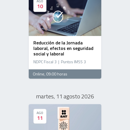
AGO
AGO
10
10
Reducción de la Jornada
laboral, efectos en seguridad
social y laboral
NDPC Fiscal 3 | Puntos IMSS 3
Online
, 09:00 horas
martes, 11 agosto 2026
AGO
AGO
11
11