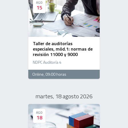
AGO
AGO
15
15
Taller de auditorías
especiales, mód.1: normas de
revisión 11000 y 9000
NDPC Auditoría 4
Online
, 09:00 horas
martes, 18 agosto 2026
AGO
AGO
18
18