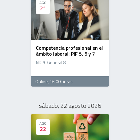
AGO
AGO
21
21
Competencia profesional en el
ámbito laboral: PIF 5, 6 y 7
NDPC General 8
Online
, 16:00 horas
sábado, 22 agosto 2026
AGO
AGO
22
22