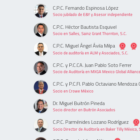
C.P.C. Fernando Espinosa López
Socio jubilado de E&Y y Asesor independiente
C.P.C. Héctor Bautista Esquivel
Socio en Salles, Sainz Grant Thornton, S.C.
C.P.C. Miguel Ángel Ávila Milpa
Socio de auditoría en ALM y Asociados, S.C.
C.P.C. y P.C.CA. Juan Pablo Soto Ferrer
Socio de Auditoría en MXGA Mexico Global Allianc
C.P.C. y P.C.FI. Pablo Octaviano Mendoza 
Socio en Crowe México
Dr. Miguel Buitrón Pineda
Socio director en Buitrón Asociados
C.P.C. Parménides Lozano Rodríguez
Socio Director de Auditoría en Baker Tilly México, 