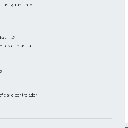
 de aseguramiento
6
fiscales?
gocios en marcha
es
ficiario controlador
)