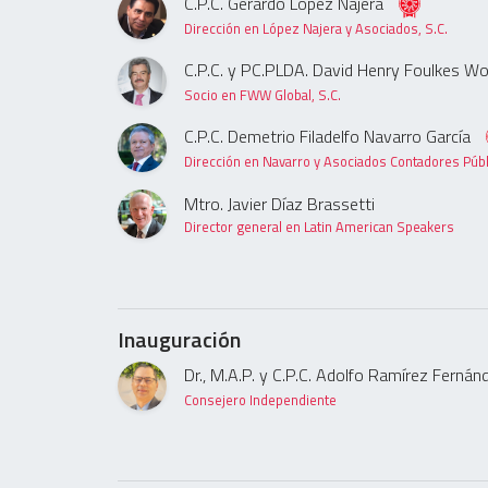
C.P.C. Gerardo López Nájera
Dirección en López Najera y Asociados, S.C.
C.P.C. y PC.PLDA. David Henry Foulkes 
Socio en FWW Global, S.C.
C.P.C. Demetrio Filadelfo Navarro García
Dirección en Navarro y Asociados Contadores Públi
Mtro. Javier Díaz Brassetti
Director general en Latin American Speakers
Inauguración
Dr., M.A.P. y C.P.C. Adolfo Ramírez Fernán
Consejero Independiente