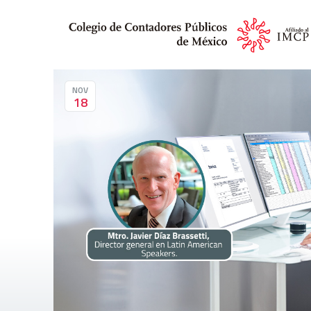
NOV
18