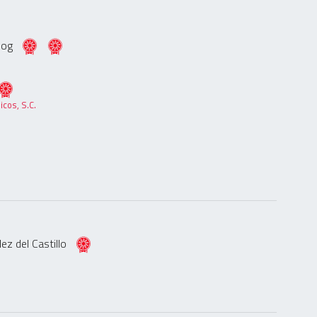
Woog
cos, S.C.
dez del Castillo