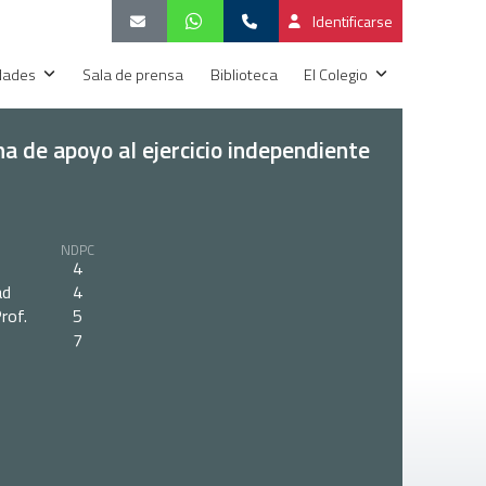
Identificarse
idades
Sala de prensa
Biblioteca
El Colegio
a de apoyo al ejercicio independiente
NDPC
4
ad
4
rof.
5
7