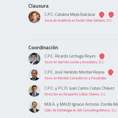
Clausura
C.P.C. Catalina Mejía Balcázar
Socia de Auditoría en Durán Silva Sámano, S.C.
Coordinación
C.P.C. Ricardo Lechuga Reyes
Socio en Garrido Licona y Asociados, S.C.
C.P.C. José Herlindo Montiel Reyna
Socio en Montiel Consultores y Fiscalistas
C.P.C. y P.C.FI. Juan Carlos Cubas Chávez
Dirección en Despacho Cubas Chávez, S.C.
M.B.A. y MAUD Ignacio Antonio Zorrilla M
Líder de Estrategia en JKA Consulting México, S.C.