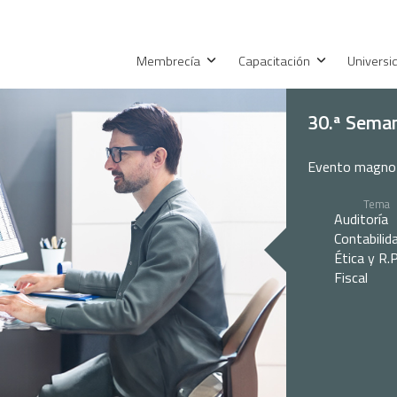
Membrecía
Capacitación
Univers
30.ª Seman
Evento magno
Tema
Auditoría
Contabilid
Ética y R.P
Fiscal