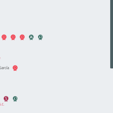
e
García
S.C.