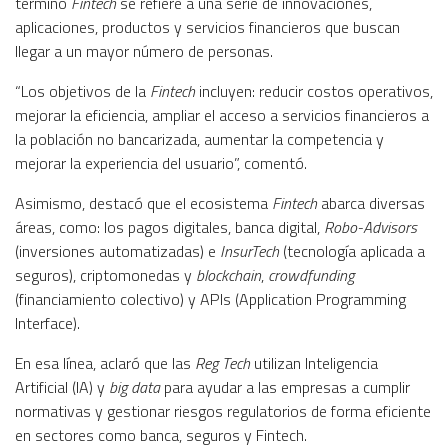
término
Fintech
se refiere a una serie de innovaciones,
aplicaciones, productos y servicios financieros que buscan
llegar a un mayor número de personas.
“Los objetivos de la
Fintech
incluyen: reducir costos operativos,
mejorar la eficiencia, ampliar el acceso a servicios financieros a
la población no bancarizada, aumentar la competencia y
mejorar la experiencia del usuario”, comentó.
Asimismo, destacó que el ecosistema
Fintech
abarca diversas
áreas, como: los pagos digitales, banca digital,
Robo-Advisors
(inversiones automatizadas) e
InsurTech
(tecnología aplicada a
seguros), criptomonedas y
blockchain
,
crowdfunding
(financiamiento colectivo) y APIs (Application Programming
Interface).
En esa línea, aclaró que las
Reg Tech
utilizan Inteligencia
Artificial (IA) y
big data
para ayudar a las empresas a cumplir
normativas y gestionar riesgos regulatorios de forma eficiente
en sectores como banca, seguros y Fintech.