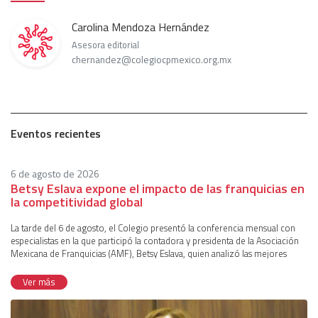
Carolina Mendoza Hernández
Asesora editorial
chernandez@colegiocpmexico.org.mx
Eventos recientes
6 de agosto de 2026
Betsy Eslava expone el impacto de las franquicias en
la competitividad global
La tarde del 6 de agosto, el Colegio presentó la conferencia mensual con
especialistas en la que participó la contadora y presidenta de la Asociación
Mexicana de Franquicias (AMF), Betsy Eslava, quien analizó las mejores
prácticas, tendencias y oportunidades del modelo de franquicias como un
mecanismo para robustecer la economía nacional. La coordinación del
Ver más
evento corrió a cargo de Manuel Tamez, vicepresidente de Comunicación e
Imagen de la institución.Durante la introducción, la ponente compartió un
panorama integral del sector de franquicias en el país. Al respecto, informó