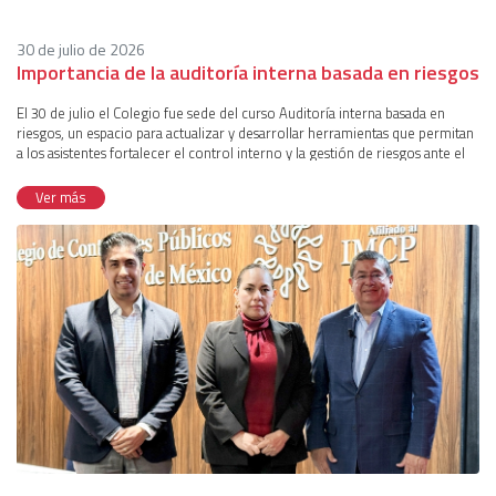
30 de julio de 2026
Importancia de la auditoría interna basada en riesgos
El 30 de julio el Colegio fue sede del curso Auditoría interna basada en
riesgos, un espacio para actualizar y desarrollar herramientas que permitan
a los asistentes fortalecer el control interno y la gestión de riesgos ante el
entorno actual, caracterizado por incertidumbre, regulación y cambio
constante. El curso fue presentado por la comisión T. SE de Auditoría
Ver más
Interna, con la participación de sus integrantes Georgina Galicia Reyes y
Omar Hinojosa Badillo y la coordinación de Edgar Cruz Cruz.Para
comenzar, se delineó el camino de transformación de la Auditoría Interna,
que comenzó con tareas de verificación y detección de errores para
orientar en el cumplimiento de políticas y procedimientos; posteriormente,
amplió su alcance a la evaluación de controles internos, convirtiéndose en
una herramienta clave para la gestión operativa; hasta finalmente llegar al
enfoque actual basado en riesgos que consolida esta disciplina como un
elemento fundamental para preservar la continuidad de un negocio
mediante la planeación estratégica y la gestión de riesgos.Durante su
ponencia, los expertos resaltaron que la Auditoría interna basada en riesgos
tiene un ciclo de vida reiterativo de cuatro fases: evaluación de riesgos y
planeación, ejecución del encargo de auditoría, informes de auditoría y la
gestión de incidencias. Al desarrollar cada uno, se hizo notar que el mayor
valor de estas fases no reside en sus características individuales, sino en su