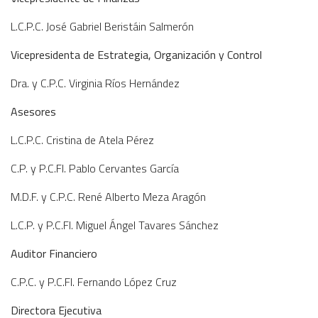
L.C.P.C. José Gabriel Beristáin Salmerón
Vicepresidenta de Estrategia, Organización y Control
Dra. y C.P.C. Virginia Ríos Hernández
Asesores
L.C.P.C. Cristina de Atela Pérez
C.P. y P.C.FI. Pablo Cervantes García
M.D.F. y C.P.C. René Alberto Meza Aragón
L.C.P. y P.C.FI. Miguel Ángel Tavares Sánchez
Auditor Financiero
C.P.C. y P.C.FI. Fernando López Cruz
Directora Ejecutiva