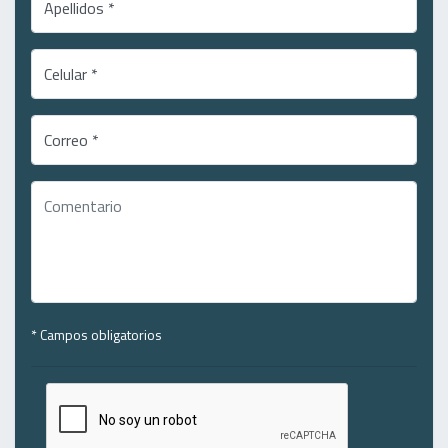
Apellidos *
Celular *
Correo *
* Campos obligatorios