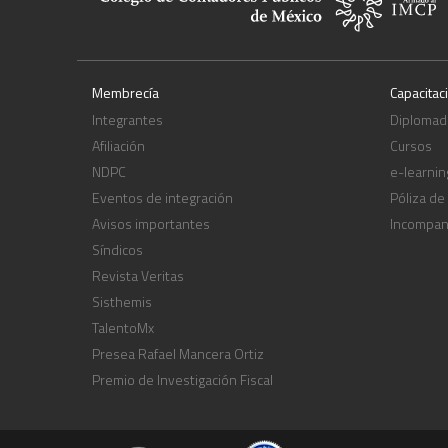
Membrecía
Capacitac
Integrantes
Diplomad
Afiliación
Cursos
NDPC
e-learnin
Eventos de integración
Póliza de
Avisos importantes
Incompa
Síndicos
Revista Veritas
Sisthemis
TalentoMx
Presea Rafael Mancera Ortiz
Premio de Investigación Fiscal