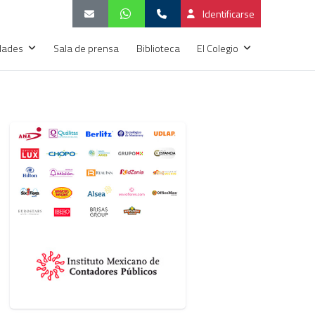
Identificarse
idades
Sala de prensa
Biblioteca
El Colegio