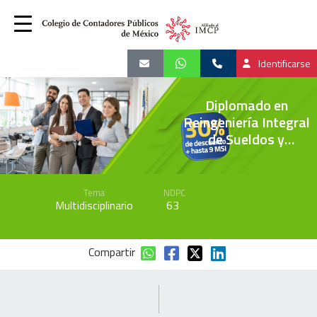
Identificarse
Diplomado en
Reingeniería Integral
de Sueldos y
Salarios, avanzado
Tema
NDPC
Multidisciplinario
63
Compartir