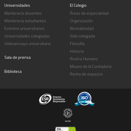
Universidades
El Colegio
Membrecía docentes
Áreas de especialidad
Membrecía estudiantes
Organización
Eventos universitarios
Normatividad
Universidades colegiadas
Vida colegiada
Videoensayo universitario
Filosofía
Historia
Sala de prensa
Rostro Humano
Museo de la Contaduría
Biblioteca
Renta de espacios