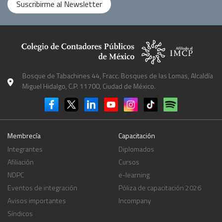
Suscribirme al Newsletter
Bosque de Tabachines 44, Fracc. Bosques de las Lomas, Alcaldía
Miguel Hidalgo, C.P. 11700, Ciudad de México.
Membrecía
Capacitación
Integrantes
Diplomados
Afiliación
Cursos
NDPC
e-learning
Eventos de integración
Póliza de capacitación 2026
Avisos importantes
Incompany
Síndicos