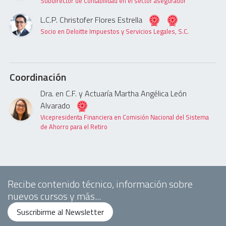
Subdirector de Contabilidad en el sector asegurador
L.C.P. Christofer Flores Estrella
Socio en Deloitte Impuestos y Servicios Legales, S.C.
Coordinación
Dra. en C.F. y Actuaría Martha Angélica León
Alvarado
Vicepresidenta Financiera en Comisión Nacional del Sistema
de Ahorro para el Retiro
Recibe contenido técnico, información sobre
nuevos cursos y más...
Suscribirme al Newsletter