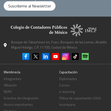
Suscribirme al Newsletter
Bosque de Tabachines 44, Fracc. Bosques de las Lomas, Alcaldía
Miguel Hidalgo, C.P. 11700, Ciudad de México.
Membrecía
Capacitación
Integrantes
Diplomados
Afiliación
Cursos
NDPC
e-learning
Eventos de integración
Póliza de capacitación 2026
Avisos importantes
Incompany
Síndicos