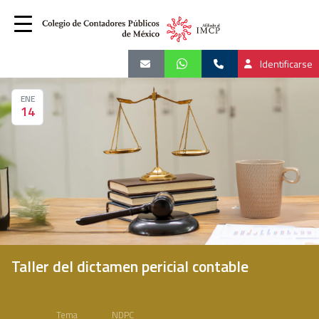
Identificarse
ENE
14
Taller del dictamen pericial contable
Tema
NDPC