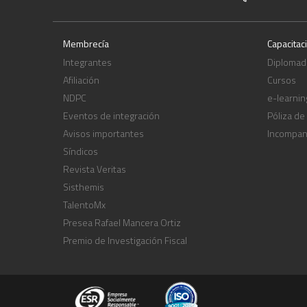
Membrecía
Capacitac
Integrantes
Diplomad
Afiliación
Cursos
NDPC
e-learnin
Eventos de integración
Póliza de
Avisos importantes
Incompa
Síndicos
Revista Veritas
Sisthemis
TalentoMx
Presea Rafael Mancera Ortiz
Premio de Investigación Fiscal