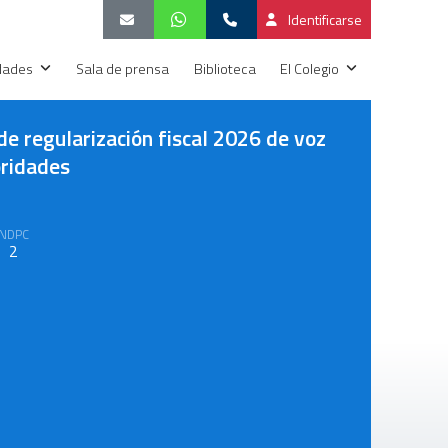
Identificarse
idades
Sala de prensa
Biblioteca
El Colegio
e regularización fiscal 2026 de voz
oridades
NDPC
2