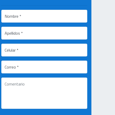
Nombre *
Apellidos *
Celular *
Correo *