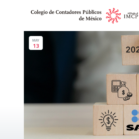
MAY
13