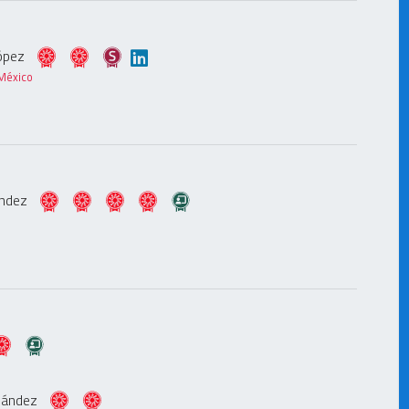
López
 México
nández
rnández