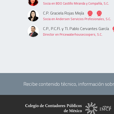
Socia en BDO Castillo Miranda y Compañía, S.C.
C.P. Graciela Rojas Mejía
Socia en Andersen Servicios Profesionales, S.C.
C.P., P.C.FI. y TI. Pablo Cervantes García
Director en Pricewaterhousecoopers, S.C.
Recibe contenido técnico, información sobr