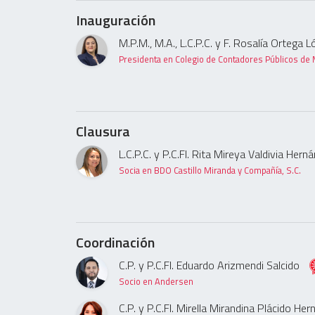
Inauguración
M.P.M., M.A., L.C.P.C. y F. Rosalía Ortega 
Presidenta en Colegio de Contadores Públicos de
Clausura
L.C.P.C. y P.C.FI. Rita Mireya Valdivia Her
Socia en BDO Castillo Miranda y Compañía, S.C.
Coordinación
C.P. y P.C.FI. Eduardo Arizmendi Salcido
Socio en Andersen
C.P. y P.C.FI. Mirella Mirandina Plácido He