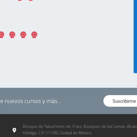
e nuevos cursos y más...
Suscribirme
Bosque de Tabachines 44, Fracc. Bosques de las Lomas, Alcald
Hidalgo, C.P. 11700, Ciudad de México.