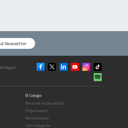
 al Newsletter
ía Miguel
El Colegio
Áreas de especialidad
Organización
Normatividad
Vida colegiada