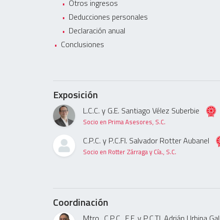
Otros ingresos
Deducciones personales
Declaración anual
Conclusiones
Exposición
L.C.C. y G.E. Santiago Vélez Suberbie
Socio en Prima Asesores, S.C.
C.P.C. y P.C.FI. Salvador Rotter Aubanel
Socio en Rotter Zárraga y Cía., S.C.
Coordinación
Mtro., C.P.C., E.F. y P.C.TI. Adrián Urbina Ga