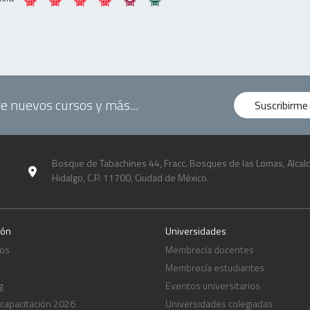
e nuevos cursos y más...
Suscribirme
Bosque de Tabachines 44, Fracc. Bosques de las Lomas, Alcald
Hidalgo, C.P. 11700, Ciudad de México.
ión
Universidades
os
Membrecía docentes
Membrecía estudiantes
g
Eventos universitarios
 capacitación 2026
Universidades colegiadas