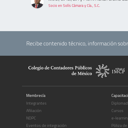
Socio en Solís Cámara y Cía., S.C.
Recibe contenido técnico, información sobr
Membrecía
Capacitac
Integrantes
Diplomad
Afiliación
Cursos
NDPC
e-learnin
Eventos de integración
Póliza de