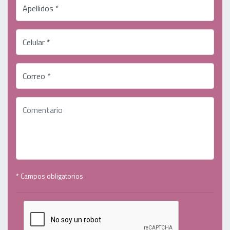
Apellidos *
Celular *
Correo *
* Campos obligatorios