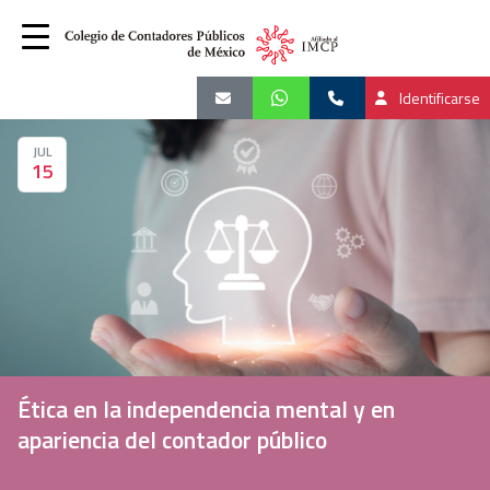
Identificarse
JUL
15
Ética en la independencia mental y en
apariencia del contador público