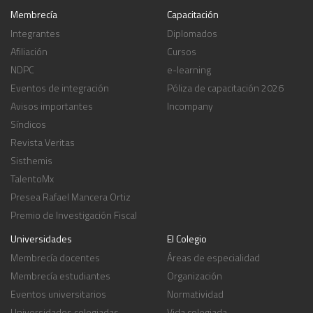
Membrecía
Capacitación
Integrantes
Diplomados
Afiliación
Cursos
NDPC
e-learning
Eventos de integración
Póliza de capacitación 2026
Avisos importantes
Incompany
Síndicos
Revista Veritas
Sisthemis
TalentoMx
Presea Rafael Mancera Ortiz
Premio de Investigación Fiscal
Universidades
El Colegio
Membrecía docentes
Áreas de especialidad
Membrecía estudiantes
Organización
Eventos universitarios
Normatividad
Universidades colegiadas
Vida colegiada