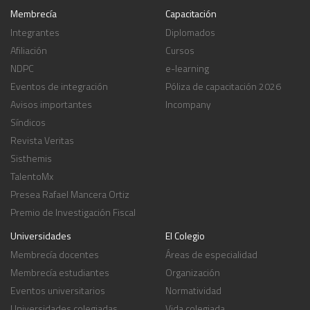
Membrecía
Capacitación
Integrantes
Diplomados
Afiliación
Cursos
NDPC
e-learning
Eventos de integración
Póliza de capacitación 2026
Avisos importantes
Incompany
Síndicos
Revista Veritas
Sisthemis
TalentoMx
Presea Rafael Mancera Ortiz
Premio de Investigación Fiscal
Universidades
El Colegio
Membrecía docentes
Áreas de especialidad
Membrecía estudiantes
Organización
Eventos universitarios
Normatividad
Universidades colegiadas
Vida colegiada