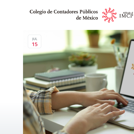
JUL
15