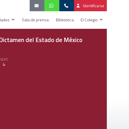
Identificarse
idades
Sala de prensa
Biblioteca
El Colegio
Dictamen del Estado de México
NDPC
4