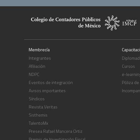
Membrecía
Capacitac
Integrantes
Diplomad
Afiliación
Cursos
NDPC
e-learnin
Eventos de integración
Póliza de
Avisos importantes
Incompa
Síndicos
Revista Veritas
Sisthemis
TalentoMx
Presea Rafael Mancera Ortiz
Premio de Investigación Fiscal