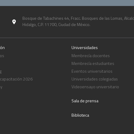
Bosque de Tabachines 44, Fracc. Bosques de las Lomas, Alcald
Hidalgo, C.P. 11700, Ciudad de México.
ión
Universidades
os
Membrecía docentes
Membrecía estudiantes
g
Eventos universitarios
 capacitación 2026
Universidades colegiadas
ny
Videoensayo universitario
Sala de prensa
Biblioteca