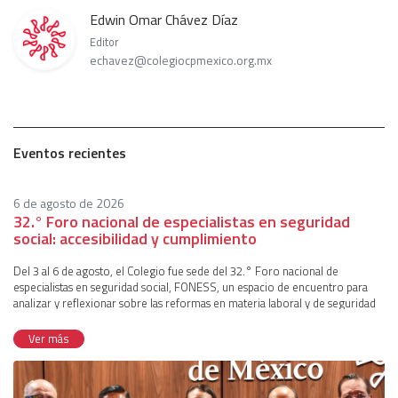
Edwin Omar Chávez Díaz
Editor
echavez@colegiocpmexico.org.mx
Eventos recientes
6 de agosto de 2026
32.° Foro nacional de especialistas en seguridad
social: accesibilidad y cumplimiento
Del 3 al 6 de agosto, el Colegio fue sede del 32.° Foro nacional de
especialistas en seguridad social, FONESS, un espacio de encuentro para
analizar y reflexionar sobre las reformas en materia laboral y de seguridad
social donde convergen especialistas en el tema y autoridades de distintas
instituciones. El evento fue coordinado por la comisión técnica de
Ver más
Seguridad Social, representada por Francisco Javier Ibarra Mayoral, Carlos
Mario de la Fuente Aguirre, Mauricio Valadez Sánchez, Cristina Zoé Gómez
Benavides, Miguel Arnulfo Castellanos Cadena, José Luis Sánchez García,