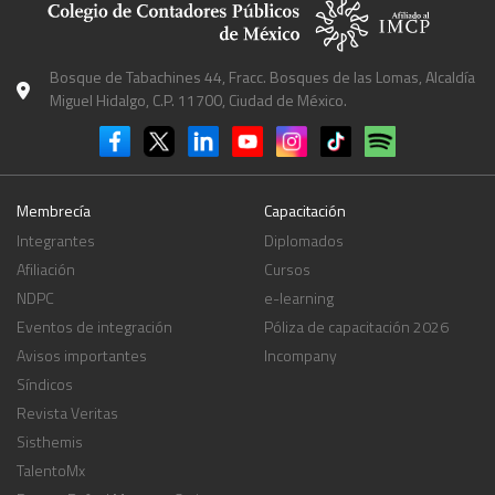
destacó el papel del analista financiero como un profesional capaz de
diagnosticar oportunamente la situación de una empresa y aportar
información estratégica para prevenir problemas futuros y fortalecer la
toma de decisiones.
Bosque de Tabachines 44, Fracc. Bosques de las Lomas, Alcaldía
Miguel Hidalgo, C.P. 11700, Ciudad de México.
Membrecía
Capacitación
Integrantes
Diplomados
Afiliación
Cursos
NDPC
e-learning
Eventos de integración
Póliza de capacitación 2026
Avisos importantes
Incompany
Síndicos
Revista Veritas
Sisthemis
TalentoMx