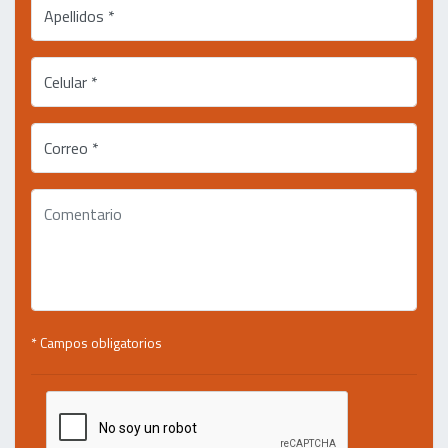
Apellidos *
Celular *
Correo *
* Campos obligatorios