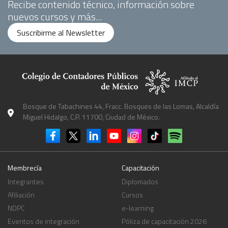
Recibe contenido técnico, información sobre
nuevos cursos y más...
Suscribirme al Newsletter
Bosque de Tabachines 44, Fracc. Bosques de las Lomas, Alcaldía
Miguel Hidalgo, C.P. 11700, Ciudad de México.
Membrecía
Capacitación
Integrantes
Diplomados
Afiliación
Cursos
NDPC
e-learning
Eventos de integración
Póliza de capacitación 2026