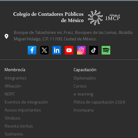
Bosque de Tabachines 44, Fracc. Bosques de las Lomas, Alcaldía
Miguel Hidalgo, C.P. 11700, Ciudad de México.
Membrecía
Capacitación
Integrantes
Diplomados
Afiliación
Cursos
NDPC
e-learning
Eventos de integración
Póliza de capacitación 2026
Avisos importantes
Incompany
Síndicos
Revista Veritas
Sisthemis