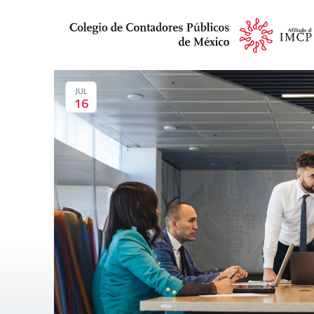
JUL
16