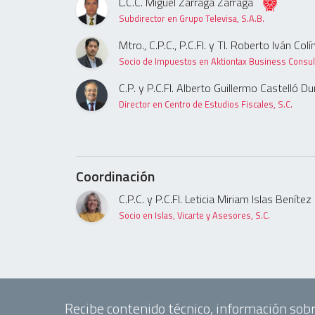
L.C.C. Miguel Zárraga Zárraga
Subdirector en Grupo Televisa, S.A.B.
Mtro., C.P.C., P.C.FI. y TI. Roberto Iván C
Socio de Impuestos en Aktiontax Business Consult
C.P. y P.C.FI. Alberto Guillermo Castelló D
Director en Centro de Estudios Fiscales, S.C.
Coordinación
C.P.C. y P.C.FI. Leticia Miriam Islas Benítez
Socio en Islas, Vicarte y Asesores, S.C.
Recibe contenido técnico, información sobr