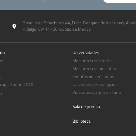
Bosque de Tabachines 44, Fracc. Bosques de las Lomas, Alcald
Hidalgo, C.P. 11700, Ciudad de México.
ión
Universidades
os
Membrecía docentes
Membrecía estudiantes
g
Eventos universitarios
 capacitación 2026
Universidades colegiadas
ny
Videoensayo universitario
Sala de prensa
Biblioteca