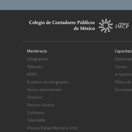
Membrecía
Capacitac
Integrantes
Diplomad
Afiliación
Cursos
NDPC
e-learnin
Eventos de integración
Póliza de
Avisos importantes
Incompa
Síndicos
Revista Veritas
Sisthemis
TalentoMx
Presea Rafael Mancera Ortiz