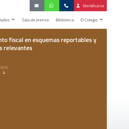
Identificarse
idades
Sala de prensa
Biblioteca
El Colegio
to fiscal en esquemas reportables y
s relevantes
NDPC
4