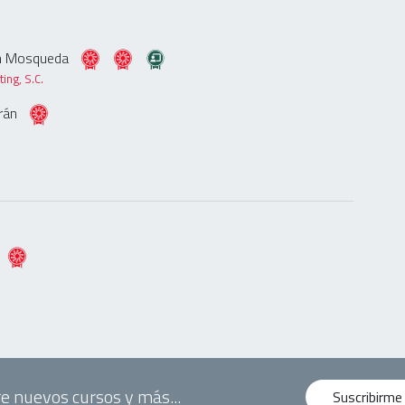
olín Mosqueda
ing, S.C.
urán
e nuevos cursos y más...
Suscribirme