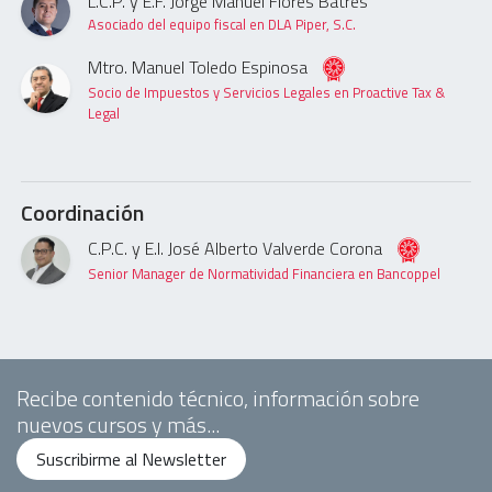
L.C.P. y E.F. Jorge Manuel Flores Batres
Asociado del equipo fiscal en DLA Piper, S.C.
Mtro. Manuel Toledo Espinosa
Socio de Impuestos y Servicios Legales en Proactive Tax &
Legal
Coordinación
C.P.C. y E.I. José Alberto Valverde Corona
Senior Manager de Normatividad Financiera en Bancoppel
Recibe contenido técnico, información sobre
nuevos cursos y más...
Suscribirme al Newsletter