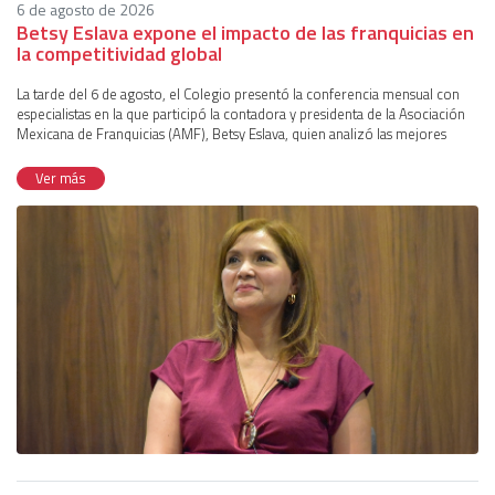
6 de agosto de 2026
Betsy Eslava expone el impacto de las franquicias en
la competitividad global
La tarde del 6 de agosto, el Colegio presentó la conferencia mensual con
especialistas en la que participó la contadora y presidenta de la Asociación
Mexicana de Franquicias (AMF), Betsy Eslava, quien analizó las mejores
prácticas, tendencias y oportunidades del modelo de franquicias como un
mecanismo para robustecer la economía nacional. La coordinación del
Ver más
evento corrió a cargo de Manuel Tamez, vicepresidente de Comunicación e
Imagen de la institución.Durante la introducción, la ponente compartió un
panorama integral del sector de franquicias en el país. Al respecto, informó
que “existen 1,500 marcas, de las cuales aproximadamente 300 forman
parte de la AMF, generando más de un millón de empleos y superando los
95 mil puntos de venta”.También precisó que cerca del 80% de las franquicias
en México son de origen nacional, lo que refuerza el papel como
plataforma del crecimiento para las pequeñas y medianas empresas
(Pymes). En este sentido, enfatizó que este modelo no se limita a grandes
corporaciones internacionales, sino que abarca negocios cotidianos que
forman parte del entorno inmediato de la población, como cafeterías,
gimnasios o escuelas.La presidenta explicó que uno de los principales
objetivos de la asociación es promover la profesionalización del sector
mediante esquemas de capacitación, certificación y vinculación institucional.
Además, destacó la implementación de estándares que permiten a las
franquicias cumplir con requisitos de calidad y operar bajo lineamientos