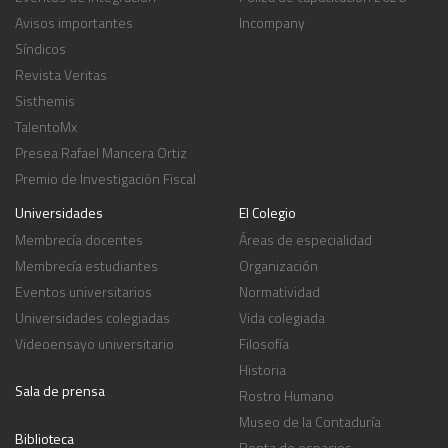
Avisos importantes
Incompany
Síndicos
Revista Veritas
Sisthemis
TalentoMx
Presea Rafael Mancera Ortiz
Premio de Investigación Fiscal
Universidades
El Colegio
Membrecía docentes
Áreas de especialidad
Membrecía estudiantes
Organización
Eventos universitarios
Normatividad
Universidades colegiadas
Vida colegiada
Videoensayo universitario
Filosofía
Historia
Sala de prensa
Rostro Humano
Museo de la Contaduría
Biblioteca
Renta de espacios