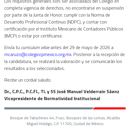
Los requisitos generales son: ser asociada(o) del Colegio en
completa vigencia de derechos, no encontrarse en suspensión
por parte de la Junta de Honor, cumplir con la Norma de
Desarrollo Profesional Continuo (NDPC), y contar con
certificación por el Instituto Mexicano de Contadores Públicos
(IMCP) o estar por certificarse.
Envía tu
curriculum vitae
antes del 29 de mayo de 2026 a
mcaruzo@colegiocpmexico.org.mx
. Posterior a la recepción de
la candidatura, se realizará la valoración y se comunicarán los
resultados a los seleccionados.
Recibe un cordial saludo.
Dr., C.P.C., P.C.FI., TI. y SS José Manuel Velderrain Sáenz
Vicepresidente de Normatividad Institucional
Bosque de Tabachines 44, Fracc. Bosques de las Lomas, Alcaldía
Miguel Hidalgo, C.P. 11700, Ciudad de México